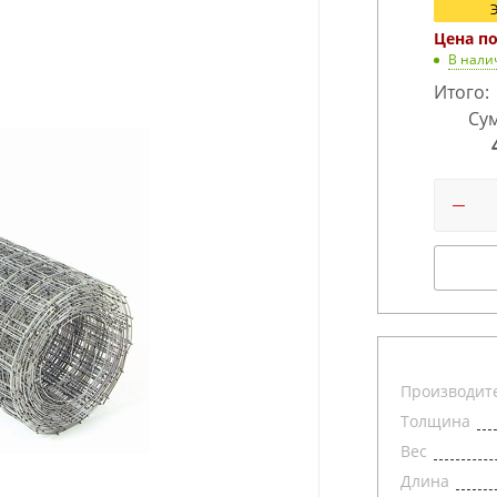
Цена п
В нали
Итого:
Сум
Производит
Толщина
Вес
Длина