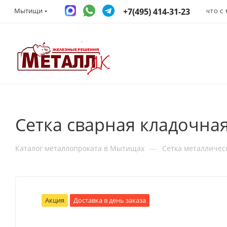
+7(495) 414-31-23
Мытищи
ЧТО С
Сетка сварная кладочная
—
Каталог металлопроката в Мытищах
Сетка металличес
Акция
Доставка в день заказа