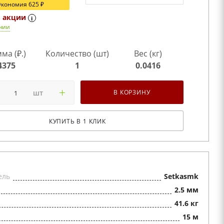
Экономия
625
₽
о акции
i
чии
ма (₽.)
Количество (шт)
Вес (кг)
4375
1
0.0416
шт
В КОРЗИНУ
КУПИТЬ В 1 КЛИК
ель
Setkasmk
2.5 мм
41.6 кг
15 м