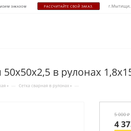
г.Мытищи,
РАСCЧИТАЙТЕ СВОЙ ЗАКАЗ.
 МОИМ ЗАКАЗОМ
 50x50х2,5 в рулонах 1,8х
—
—
кая
Сетка сварная в рулонах
5 000
₽
4 37