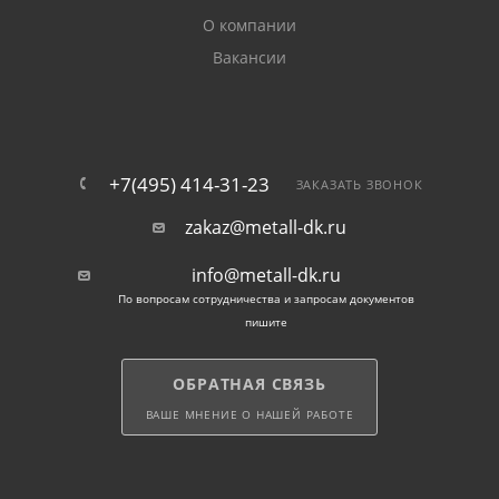
низкая стоимость. На сайте указана цена проката за
О компании
1 метр. При необходимости проволоку можно гнуть
Вакансии
и фиксировать при помощи сварки. Возможна
доставка катанки по Мытищам без услуги разгрузки
транспорта.
+7(495) 414-31-23
ЗАКАЗАТЬ ЗВОНОК
zakaz@metall-dk.ru
info@metall-dk.ru
По вопросам сотрудничества и запросам документов
пишите
ОБРАТНАЯ СВЯЗЬ
ВАШЕ МНЕНИЕ О НАШЕЙ РАБОТЕ