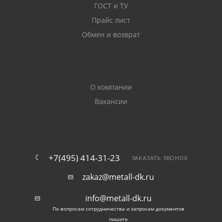
ГОСТ и ТУ
Фасонные изделия изготавливаются из
Прайс лист
углеродистых сплавов, соответствующих ГОСТ 380.
Обмен и возврат
Полки уголков имеют одинаковую ширину.
Используемые при производстве профиля стали
отличаются хорошей свариваемостью.
О компании
Готовые равнобокие уголки из-за особенностей Г-
Вакансии
образной конструкции с ребром жесткости
способны противостоять интенсивным нагрузкам в
поперечном и продольном направлении. Прокат
демонстрирует высокую прочность на разрыв,
стойкость к изгибанию.
+7(495) 414-31-23
ЗАКАЗАТЬ ЗВОНОК
Отличия от других
zakaz@metall-dk.ru
металлоизделий
info@metall-dk.ru
По вопросам сотрудничества и запросам документов
пишите