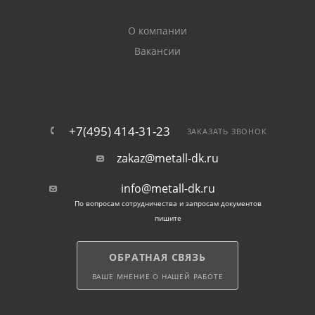
для использования внутри помещений и на улице. В
нижней части они имеют ребра жесткости, которые
О компании
позволяют надежно фиксировать запорный элемент
на профиле.
Вакансии
Все заказанные заглушки и навершия продаются с
доставкой по Мытищам.
+7(495) 414-31-23
ЗАКАЗАТЬ ЗВОНОК
zakaz@metall-dk.ru
info@metall-dk.ru
По вопросам сотрудничества и запросам документов
пишите
ОБРАТНАЯ СВЯЗЬ
ВАШЕ МНЕНИЕ О НАШЕЙ РАБОТЕ