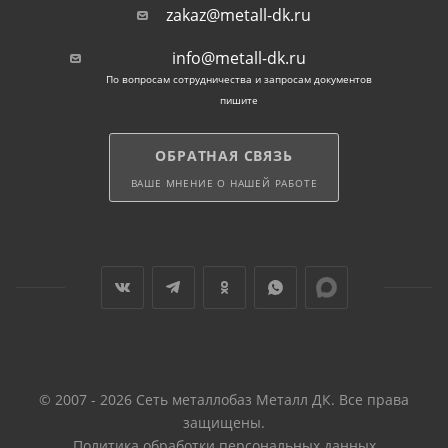
при устройстве метро,
zakaz@metall-dk.ru
при монтаже лестничных пролетов.
info@metall-dk.ru
По вопросам сотрудничества и запросам документов
пишите
При подборе металлопроката по толщине
учитывают нагрузку по массе и площадь покрытия.
Как правило, для ступеней размерами от 240х580 до
ОБРАТНАЯ СВЯЗЬ
400х1260 мм применяют сталь с S основания 3-5 мм.
ВАШЕ МНЕНИЕ О НАШЕЙ РАБОТЕ
Для напольных покрытий используют лист стальной
рифленый ромбический S от 3 мм.
© 2007 - 2026 Сеть металлобаз Металл ДК. Все права
защищены.
Политика обработки персональных данных