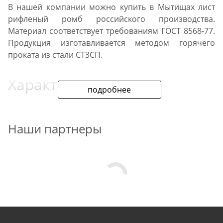
В нашей компании можно купить в Мытищах лист
рифленый ромб российского производства.
Материал соответствует требованиям ГОСТ 8568-77.
Продукция изготавливается методом горячего
проката из стали СТ3СП.
Характеристики
подробнее
Уникальная свариваемость сплава облегчает
монтаж листов. Химический состав металла
Наши партнеры
соответствуют ГОСТ 380. Качество стройматериала
подтверждено сертификатом. Возможна резка
проката, доставка на объекты Мытищ.
Описание
Продукция относится к листам общего назначения.