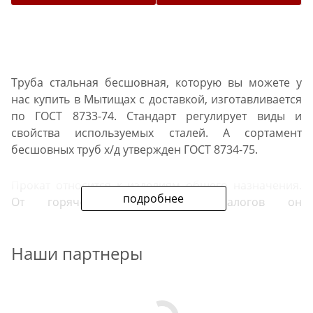
Труба стальная бесшовная, которую вы можете у
нас купить в Мытищах с доставкой, изготавливается
по ГОСТ 8733-74. Стандарт регулирует виды и
свойства используемых сталей. А сортамент
бесшовных труб х/д утвержден ГОСТ 8734-75.
Прокат относится к изделиям общего назначения.
подробнее
От горячедеформированных аналогов он
отличается лучшим качеством поверхности и
большей точностью в геометрии. В продаже есть
Наши партнеры
трубы бесшовные холоднодеформированные самых
востребованных диаметров — от 42 мм до 219 мм.
Изделия отпускаются со складов металлобазы