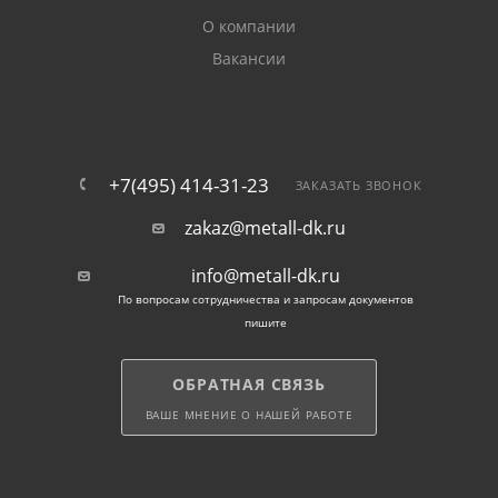
собирают на 3 лаги.
О компании
Вакансии
Все комплектующие для строительства, после
оформления заказа, мы оперативно доставляем
покупателям по Мытищам.
+7(495) 414-31-23
ЗАКАЗАТЬ ЗВОНОК
zakaz@metall-dk.ru
info@metall-dk.ru
По вопросам сотрудничества и запросам документов
пишите
ОБРАТНАЯ СВЯЗЬ
ВАШЕ МНЕНИЕ О НАШЕЙ РАБОТЕ