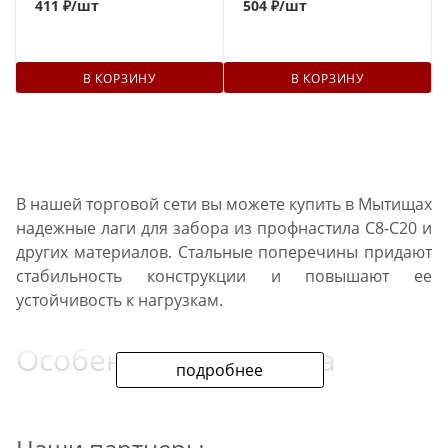
411
₽
/шт
504
₽
/шт
В КОРЗИНУ
В КОРЗИНУ
В нашей торговой сети вы можете купить в Мытищах
надежные лаги для забора из профнастила С8-С20 и
других материалов. Стальные поперечины придают
стабильность конструкции и повышают ее
устойчивость к нагрузкам.
Особенности проката
подробнее
В наличии имеются черные лаги из углеродистых
сталей, которые изготавливаются методом горячего