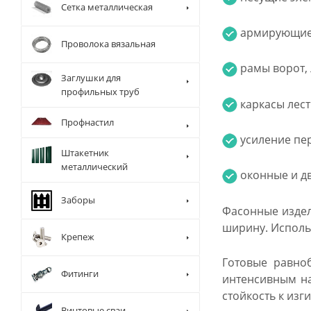
Сетка металлическая
армирующие 
Проволока вязальная
рамы ворот, 
Заглушки для
профильных труб
каркасы лест
Профнастил
усиление пер
Штакетник
металлический
оконные и д
Заборы
Фасонные издел
ширину. Исполь
Крепеж
Готовые равноб
Фитинги
интенсивным на
стойкость к изг
Винтовые сваи