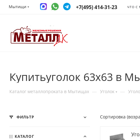
+7(495) 414-31-23
Мытищи
ЧТО С
Купитьуголок 63х63 в М
—
—
Каталог металлопроката в Мытищах
Уголок
Угол
Сортировка (возр
ФИЛЬТР
Уго
КАТАЛОГ