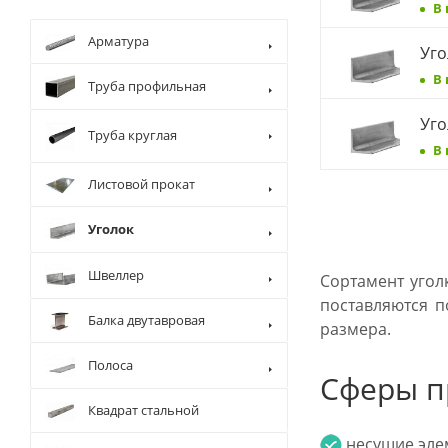
В
Арматура
Уго
В
Труба профильная
Уго
Труба круглая
В
Листовой прокат
Уголок
Швеллер
Сортамент угол
поставляются п
Балка двутавровая
размера.
Полоса
Сферы п
Квадрат стальной
несущие элем