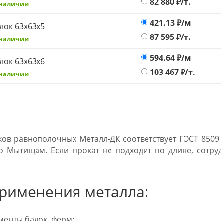
82 880
₽/т.
 наличии
421.13
₽/м
лок 63х63х5
87 595
₽/т.
 наличии
594.64
₽/м
лок 63х63х6
103 467
₽/т.
 наличии
ков равнополочных Металл-ДК соответствует ГОСТ 8509 
о Мытищам. Если прокат не подходит по длине, сотру
рименения металла:
енты балок, ферм;