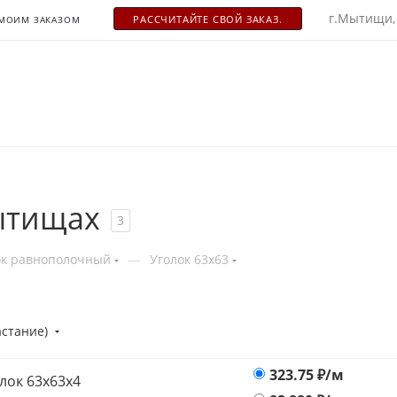
г.Мытищи,
РАСCЧИТАЙТЕ СВОЙ ЗАКАЗ.
 МОИМ ЗАКАЗОМ
ытищах
3
—
ок равнополочный
Уголок 63х63
астание)
323.75
₽/м
лок 63х63х4