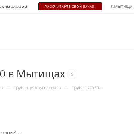
г.Мытищи,
РАСCЧИТАЙТЕ СВОЙ ЗАКАЗ.
 МОИМ ЗАКАЗОМ
60 в Мытищах
5
—
—
я
Труба прямоугольная
Труба 120x60
астание)