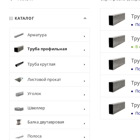
Тру
КАТАЛОГ
По
Арматура
Тру
В 
Труба профильная
Тру
Труба круглая
По
Листовой прокат
Тру
По
Уголок
Тру
Швеллер
По
Балка двутавровая
Полоса