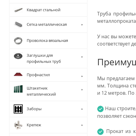
Квадрат стальной
Труба профильн
металлопроката,
Сетка металлическая
У нас вы можете
Проволока вязальная
соответствует 
Заглушки для
Преимущ
профильных труб
Профнастил
Мы предлагаем 
мм. Толщина ст
Штакетник
и 12 метров. П
металлический
Наш строите
Заборы
позволяет сэкон
Крепеж
Прокат из к