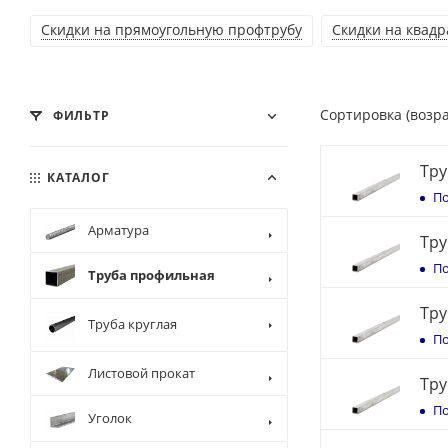
Скидки на прямоугольную профтрубу
Скидки на квад
Сортировка (возр
ФИЛЬТР
Тру
КАТАЛОГ
По
Арматура
Тру
По
Труба профильная
Тру
Труба круглая
По
Листовой прокат
Тру
По
Уголок