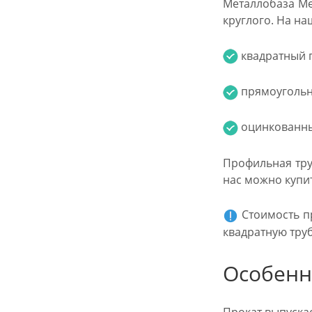
Металлобаза Ме
круглого. На н
квадратный п
прямоугольну
оцинкованный
Профильная труб
нас можно купит
Стоимость пр
квадратную труб
Особенн
Прокат выпуска