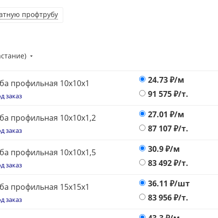
ратную профтрубу
астание)
24.73
₽/м
ба профильная 10x10x1
91 575
₽/т.
д заказ
27.01
₽/м
ба профильная 10x10x1,2
87 107
₽/т.
д заказ
30.9
₽/м
ба профильная 10x10x1,5
83 492
₽/т.
д заказ
36.11
₽/шт
ба профильная 15х15х1
83 956
₽/т.
д заказ