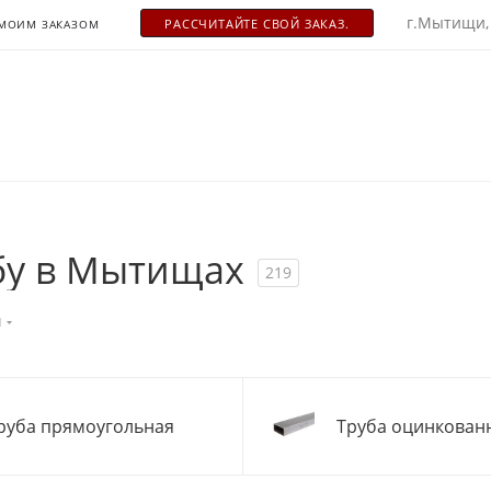
г.Мытищи,
РАСCЧИТАЙТЕ СВОЙ ЗАКАЗ.
 МОИМ ЗАКАЗОМ
бу в Мытищах
219
я
руба прямоугольная
Труба оцинкован