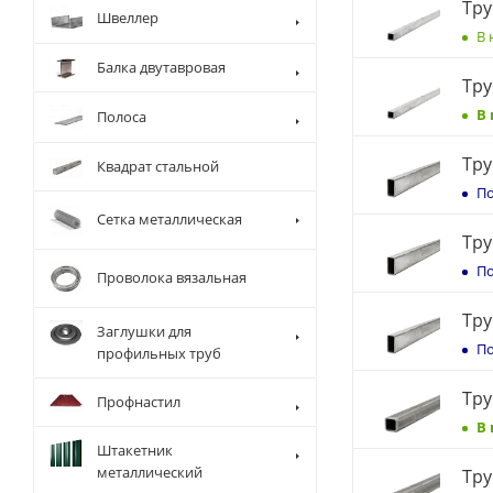
Тру
Швеллер
В 
Балка двутавровая
Тру
В
Полоса
Тру
Квадрат стальной
По
Сетка металлическая
Тру
По
Проволока вязальная
Тру
Заглушки для
По
профильных труб
Тру
Профнастил
В
Штакетник
металлический
Тру