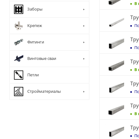
В
Заборы
Тру
По
Крепеж
Тру
Фитинги
По
Винтовые сваи
Тру
В
Петли
Тру
Стройматериалы
По
Тру
В
Тру
По