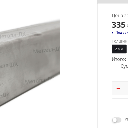
Цена з
335
Под за
Толщин
2 мм
Итого:
Сум
Р