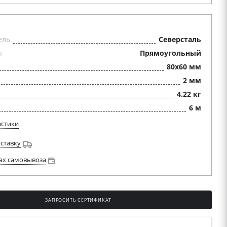
ель
Северсталь
я
Прямоугольный
80x60 мм
2 мм
4.22 кг
6 м
истики
оставку
ах самовывоза
ЗАПРОСИТЬ СЕРТИФИКАТ