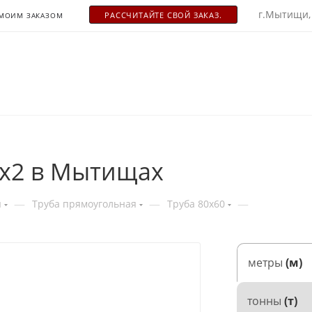
г.Мытищи,
РАСCЧИТАЙТЕ СВОЙ ЗАКАЗ.
 МОИМ ЗАКАЗОМ
0х2 в Мытищах
—
—
—
я
Труба прямоугольная
Труба 80x60
метры
(м)
тонны
(т)