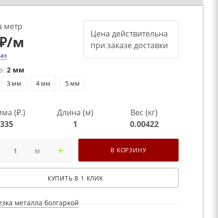
а метр
Цена действительна
₽
/м
при заказе доставки
каз
а:
2 мм
3 мм
4 мм
5 мм
ма (₽.)
Длина (м)
Вес (кг)
335
1
0.00422
м
В КОРЗИНУ
КУПИТЬ В 1 КЛИК
езка металла болгаркой