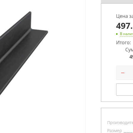
Цена з
497
В нали
Итого:
Сум
4
Производит
Размер