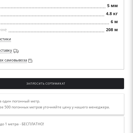
5 мм
4.8 кг
6 м
нне
208 м
истики
оставку
ах самовывоза
ЗАПРОСИТЬ СЕРТИФИКАТ
а один погонный метр.
ее 500 погонных метров уточняйте цену у нашего менеджера.
 до 1 метра - БЕСПЛАТНО!