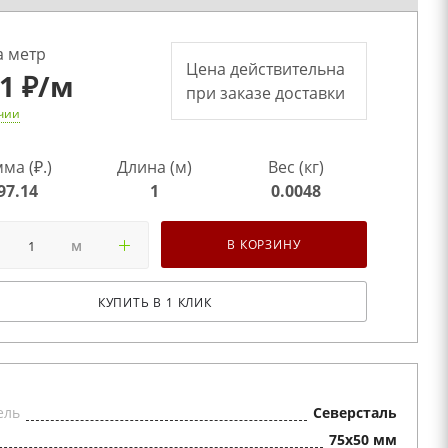
а метр
Цена действительна
.1 ₽
/м
при заказе доставки
чии
ма (₽.)
Длина (м)
Вес (кг)
97.14
1
0.0048
м
В КОРЗИНУ
КУПИТЬ В 1 КЛИК
ель
Северсталь
75x50 мм