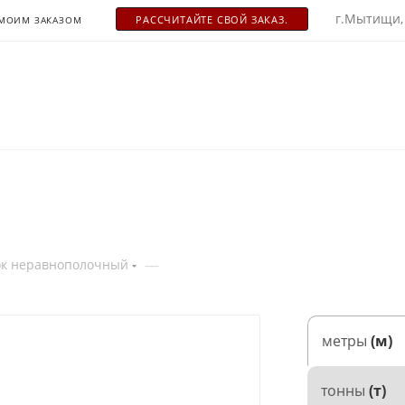
г.Мытищи,
РАСCЧИТАЙТЕ СВОЙ ЗАКАЗ.
 МОИМ ЗАКАЗОМ
—
ок неравнополочный
метры
(м)
тонны
(т)