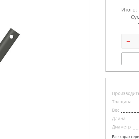
Итого:
Сум
Производит
Толщина
Вес
Длина
Диаметр
Все характер