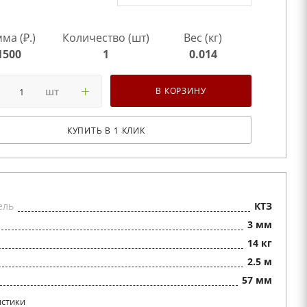
ма (₽.)
Количество (шт)
Вес (кг)
1500
1
0.014
шт
В КОРЗИНУ
КУПИТЬ В 1 КЛИК
ель
КТЗ
3 мм
14 кг
2.5 м
57 мм
истики