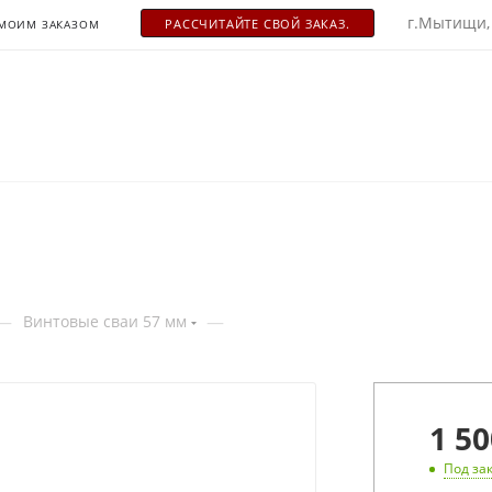
г.Мытищи,
РАСCЧИТАЙТЕ СВОЙ ЗАКАЗ.
 МОИМ ЗАКАЗОМ
—
—
Винтовые сваи 57 мм
1 50
Под за